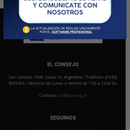
EL CONSEJO
San Lorenzo 1849, Santa Fe, Argentina / Teléfono: (0342)
4593450 / Atención de Lunes a Viernes de 7.00 a 15.00 hs.
Contacto:
cra@cpn.org.ar
SEGUINOS