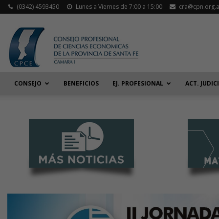
(0342) 4593450
Lunes a Viernes de 7:00 a 15:00
cra@cpn.org.a
CONSEJO
BENEFICIOS
EJ. PROFESIONAL
ACT. JUDIC