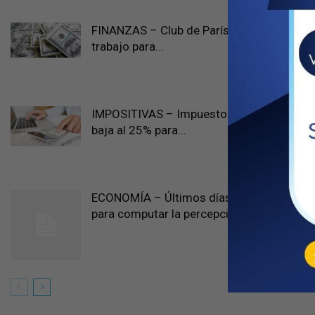
FINANZAS – Club de París: una nueva prórr
trabajo para...
IMPOSITIVAS – Impuesto a las Ganancias:
baja al 25% para...
ECONOMÍA – Últimos días: adelantá pagos
para computar la percepción...