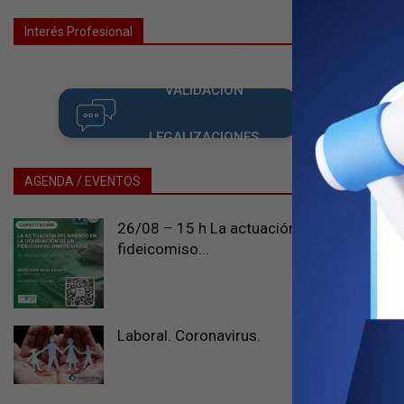
Interés Profesional
VALIDACIÓN
LEGALIZACIONES
AGENDA / EVENTOS
26/08 – 15 h La actuación del sindico en l
fideicomiso...
Laboral. Coronavirus.