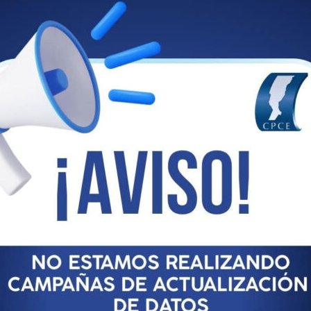
DENUNCIA EJ. ILEGAL
JÓVENES GRADU
Accesos Rápidos
Matricularse
a liquidación de un
Servicio de Asesoramiento co
0
Medios de pago
Calculador de Honorarios
0
Firma Digital