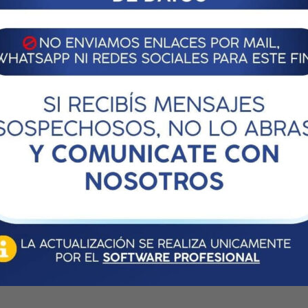
Buscar Profesionales Habilita
oga es la hipótesis de
Denuncia Ejercicio Ilegal
Validación de Etiquetas
0
Revista Opinión Profesional
 desde cuándo rige la
Mi Consejo Responsable
Acceso a Webmail
0
 de tarjetas y compras
0