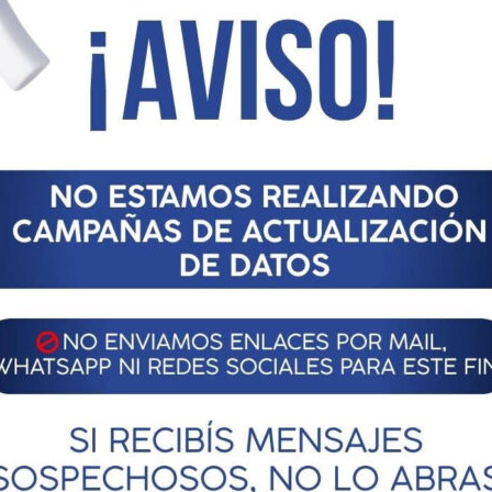
 muy positivamente por los afiliados, simplicidad en la gestión y
les y personales. La cobrabilidad de estas líneas de préstamos
s principales que guían la gestión de fondos previsionales para
os satisfactorios con inversiones seguras.
AL PARA LOS PROFESIONALES EN CIENCIAS
esto ampliar la línea de préstamos personales. *
Vigencia
: A
$5.375.000) *
Devolución
: hasta un máximo de 72 meses *
 triple de la tasa pasiva del BNA *
Beneficiarios
: Afiliado a
l aporte mínimo completo previsto en el artículo 26, inciso
ado y realizando aportes de 20 módulos durante la vigencia
as alternadas o consecutivas o si el beneficiario o alguno de
dad si los fiadores optan por realizar aportes menores a 20