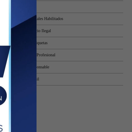
Firma Digital
Buscar Profesionales Habilitados
Denuncia Ejercicio Ilegal
Validación de Etiquetas
Revista Opinión Profesional
Mi Consejo Responsable
Acceso a Webmail