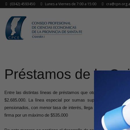
(0342) 4593450
Lunes a Viernes de 7:00 a 15:00
cra@cpn.org.a
Préstamos de la Ca
Entre las distintas líneas de préstamos que otorga la Caja encon
$2.685.000. La línea especial por sumas superiores tiene aho
pensionados, con menor tasa de interés, llega hasta un monto eq
firma por un máximo de $535.000