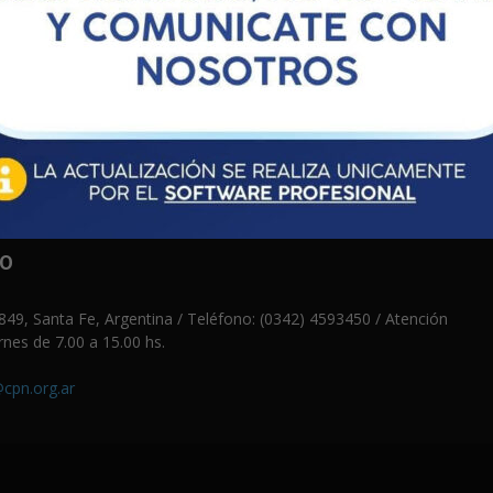
ULOS MONTO MÁX.)
JO
49, Santa Fe, Argentina / Teléfono: (0342) 4593450 / Atención
rnes de 7.00 a 15.00 hs.
cpn.org.ar