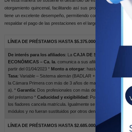
De esta manera se sostiene el desarrollo de este servicio valorado
otorgamiento quincenal, facilitando así sus proyectos profesiona
tiene un excelente desempeño, permitiendo conjugar las exigencia
respaldar el pago de las prestaciones en el largo plazo: rendimient
LÍNEA DE PRÉSTAMOS HASTA $5.375.000
De interés para los afiliados
: La
CAJA DE SEGURIDAD SOCI
ECONÓMICAS – Ca. Ia
. comunica a sus afiliados que ha dispu
partir del 01/04/2023 *
Monto a otorgar
: hasta 2.500 módulos (
Tasa
: Variable – Sistema alemán (BADLAR + 3%) – Sin exceder el
la Cámara Primera con más de 3 años de matriculado. Abonando e
a). *
Garantía
: Dos profesionales con más de 6 años de matricul
del préstamo *
Caducidad y exigibilidad
: Por la mora de 3 cuot
los fiadores cancela matrícula. Igualmente se producirá la caduci
módulos y no fueran sustituidos por otros dentro de los 30 días.
LÍNEA DE PRÉSTAMOS HASTA $2.685.000