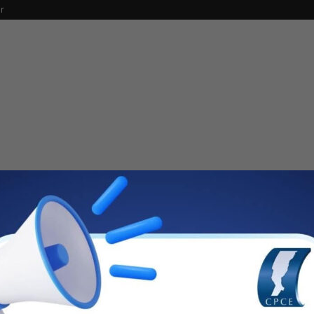
r
ja
tramos la más antigua para los afiliados activos cuyo monto es
ra un monto máximo de $5.375.000. La línea para jubilados y
uivalente a 250 módulos. También contamos con la línea a solo