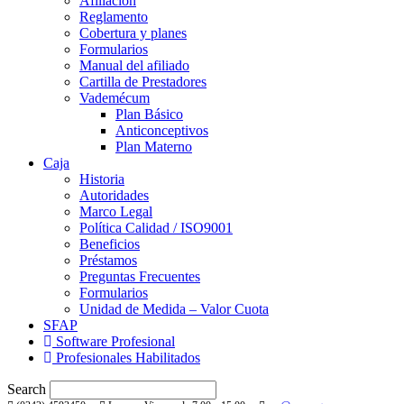
Afiliación
Reglamento
Cobertura y planes
Formularios
Manual del afiliado
Cartilla de Prestadores
Vademécum
Plan Básico
Anticonceptivos
Plan Materno
Caja
Historia
Autoridades
Marco Legal
Política Calidad / ISO9001
Beneficios
Préstamos
Preguntas Frecuentes
Formularios
Unidad de Medida – Valor Cuota
SFAP
Software Profesional
Profesionales Habilitados
Search