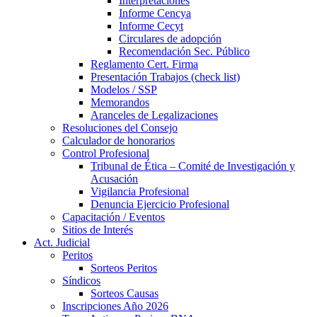
Interpretaciones
Informe Cencya
Informe Cecyt
Circulares de adopción
Recomendación Sec. Público
Reglamento Cert. Firma
Presentación Trabajos (check list)
Modelos / SSP
Memorandos
Aranceles de Legalizaciones
Resoluciones del Consejo
Calculador de honorarios
Control Profesional
Tribunal de Ética – Comité de Investigación y
Acusación
Vigilancia Profesional
Denuncia Ejercicio Profesional
Capacitación / Eventos
Sitios de Interés
Act. Judicial
Peritos
Sorteos Peritos
Síndicos
Sorteos Causas
Inscripciones Año 2026