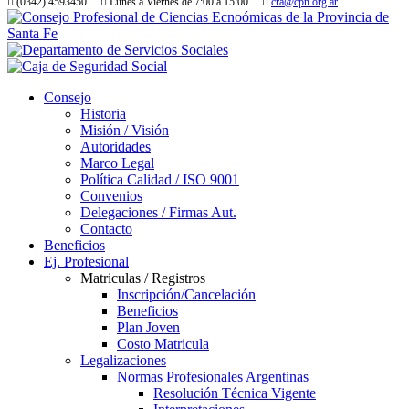
(0342) 4593450
Lunes a Viernes de 7:00 a 15:00
cra@cpn.org.ar
Consejo
Historia
Misión / Visión
Autoridades
Marco Legal
Política Calidad / ISO 9001
Convenios
Delegaciones / Firmas Aut.
Contacto
Beneficios
Ej. Profesional
Matriculas / Registros
Inscripción/Cancelación
Beneficios
Plan Joven
Costo Matricula
Legalizaciones
Normas Profesionales Argentinas
Resolución Técnica Vigente