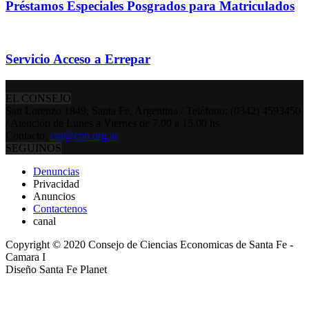
Préstamos Especiales Posgrados para Matriculados
Servicio Acceso a Errepar
EL CONSEJO
San Lorenzo 1849, Santa Fe, Argentina / Teléfono: (0342) 4593450
/ Atención de Lunes a Viernes de 7.00 a 15.00 hs.
Contacto:
cra@cpn.org.ar
SEGUINOS
Denuncias
Privacidad
Anuncios
Contactenos
canal
Copyright © 2020 Consejo de Ciencias Economicas de Santa Fe -
Camara I
Diseño Santa Fe Planet