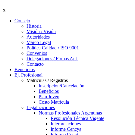
X
Consejo
Historia
Misión / Visión
Autoridades
Marco Legal
Política Calidad / ISO 9001
Convenios
Delegaciones / Firmas Aut.
Contacto
Beneficios
Ej. Profesional
Matriculas / Registros
Inscripción/Cancelación
Beneficios
Plan Joven
Costo Matricula
Legalizaciones
Normas Profesionales Argentinas
Resolución Técnica Vigente
Interpretaciones
Informe Cencya
Informe Cecyt