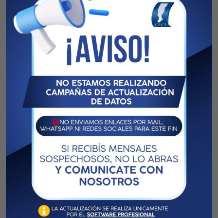
Previous article
Next article
Convenio Municipios y
AFIP
Comunas
CPCE-CGCE
ARTICULOS RELACIONADOS
MORE FROM AUTHOR
Dip Marita Ayala – Comentarios
proyecto ley RSO
Senador Reutemann