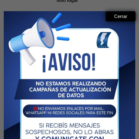
solo lugar
Cerrar
Previous article
Next article
Departamento de Servicios
Registro de Personas
Sociales
Jurídicas, Empresas y
Contratos: Reglamento
General
CPCE-CGCE