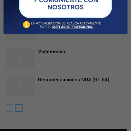
ARTICULOS RELACIONADOS
MORE FROM AUTHOR
CSS – Información importante
Vademécum
Recomendaciones NUA (RT 54)