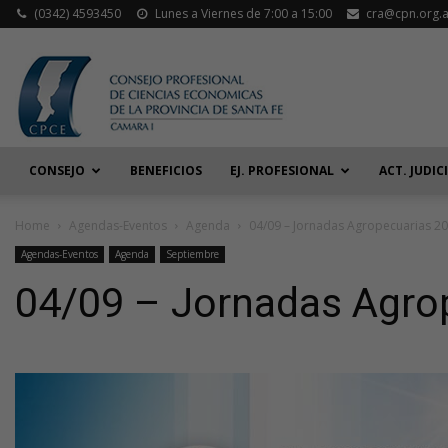
(0342) 4593450
Lunes a Viernes de 7:00 a 15:00
cra@cpn.org.a
CONSEJO
BENEFICIOS
EJ. PROFESIONAL
ACT. JUDIC
Home
Agendas-Eventos
Agenda
04/09 – Jornadas Agropecuarias 2
Agendas-Eventos
Agenda
Septiembre
04/09 – Jornadas Agro