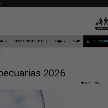
r
IAL
SERVICIOS SOCIALES
CAJA
SFAP
SOFTWARE
026
pecuarias 2026
244
0