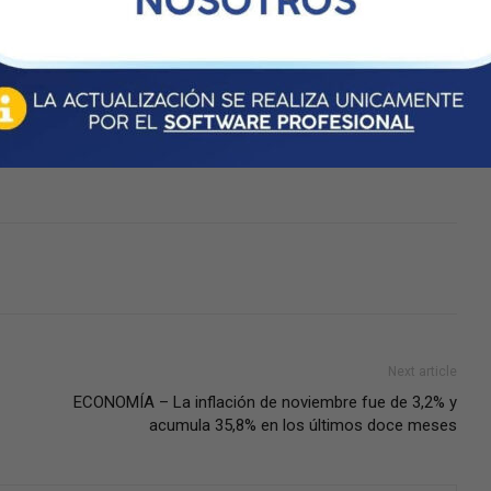
itar las líneas de financiamiento del 18%”. Este viernes, el
dos a pymes y cooperativas que tienen dificultades para acceder
r proyecto, con un plazo de hasta 7 años y con una tasa nominal
Fuente: ambito.com
Next article
ECONOMÍA – La inflación de noviembre fue de 3,2% y
acumula 35,8% en los últimos doce meses