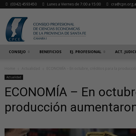
(0342) 4593450
Lunes a Viernes de 7:00 a 15:00
cra@cpn.org.a
CONSEJO
BENEFICIOS
EJ. PROFESIONAL
ACT. JUDIC
Home
Actualidad
ECONOMÍA – En octubre, créditos para la producc
Actualidad
ECONOMÍA – En octubre,
producción aumentaro