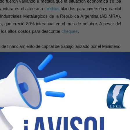
do fueron variando a medida que la situación económica se iba
oyuntura es el acceso a
créditos
blandos para inversión y capital
 Industriales Metalúrgicos de la República Argentina (ADIMRA),
, que creció 80% interanual en el mes de octubre. A pesar del
 los altos costos para descontar
cheques
.
de financiamiento de capital de trabajo lanzado por el Ministerio
a lleva otorgados $537 mil millones. Los datos marcan que en
y medianas empresas se explicó a partir de tres instrumentos
delanto en cuenta corriente.
y 45 puntos porcentuales por debajo de las registradas para el
stradas en septiembre del 2020. El director de Estudios
estadísticas muestran un crecimiento del financiamiento en el
de vista que la base comparación es baja y que Argentina no ha
fío además de profundizar el tamaño del crédito bancario,
o de capitales como podrían ser las Obligaciones