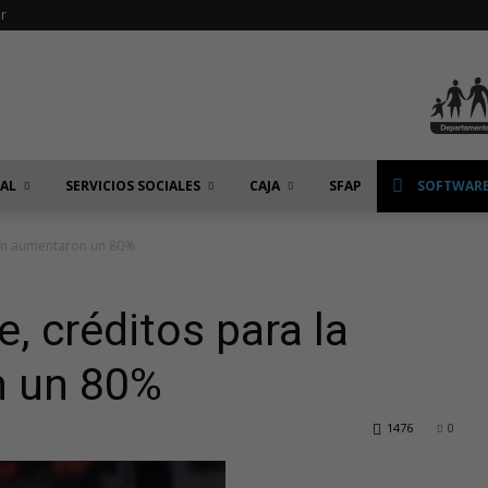
r
IAL
SERVICIOS SOCIALES
CAJA
SFAP
SOFTWARE
ión aumentaron un 80%
 créditos para la
n un 80%
1476
0