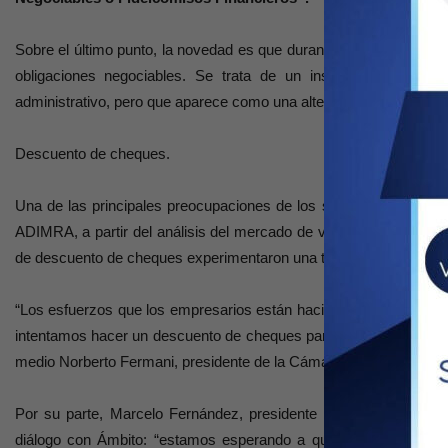
Sobre el último punto, la novedad es que durante noviembre cua
obligaciones negociables. Se trata de un instrumento poco d
administrativo, pero que aparece como una alternativa interesante
Descuento de cheques.
Una de las principales preocupaciones de los sectores productivo
ADIMRA, a partir del análisis del mercado de valores en las últ
de descuento de cheques experimentaron una tendencia alcista.
“Los esfuerzos que los empresarios están haciendo son con finan
intentamos hacer un descuento de cheques para poder afrontar los
medio Norberto Fermani, presidente de la Cámara Argentina de Ind
Por su parte, Marcelo Fernández, presidente de la Confederaci
diálogo con Ámbito: “estamos esperando a que termine el 2020,