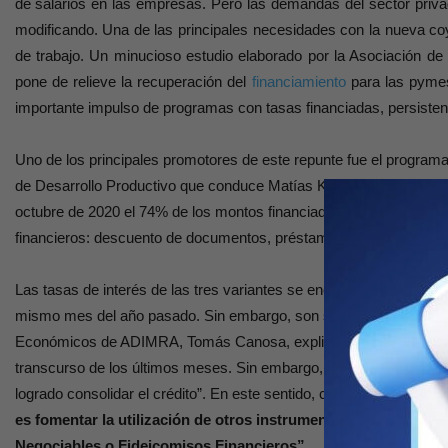
de salarios en las empresas. Pero las demandas del sector priva
modificando. Una de las principales necesidades con la nueva c
de trabajo. Un minucioso estudio elaborado por la Asociación de
pone de relieve la recuperación del
financiamiento
para las pymes
importante impulso de programas con tasas financiadas, persisten
Uno de los principales promotores de este repunte fue el programa 
de Desarrollo Productivo que conduce Matías Kulfas. Esta línea y
octubre de 2020 el 74% de los montos financiados a las pequeñas 
financieros: descuento de documentos, préstamos a sola firma y a
Las tasas de interés de las tres variantes se encuentran entre 34 
mismo mes del año pasado. Sin embargo, son superiores a las regi
Económicos de ADIMRA, Tomás Canosa, explicó a Ámbito que “las 
transcurso de los últimos meses. Sin embargo, no hay que perder 
logrado consolidar el crédito”. En este sentido, consideró:
“el desa
es fomentar la utilización de otros instrumentos en el mercad
Negociables o Fideicomisos Financieros”.