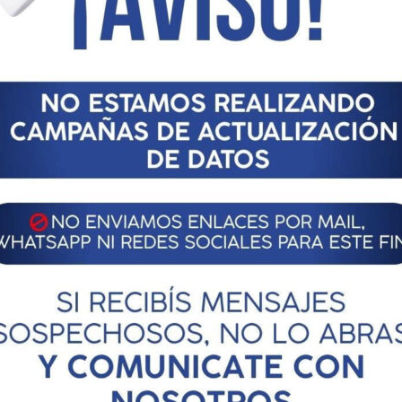
tro pequeñas y medianas empresas metalúrgicas pudieron emitir
ifundido entre las pymes y que requiere un intenso trabajo
 en un contexto de elevados costos de financiación.
s es la dificultad para descontar cheques. Según el estudio de
imas cuatro semanas, se observa de modo general que las tasas
ciamiento propio. En nuestro caso particular, la semana pasada
 gastos de fin de año y nos pasaron tasas de 36%”, dijo a este
ustrias Ópticas y Afines.
ón General Empresaria de la República Argentina, remarcó en
 que es un año que todavía tiene tasas altas. Si en 2021 se