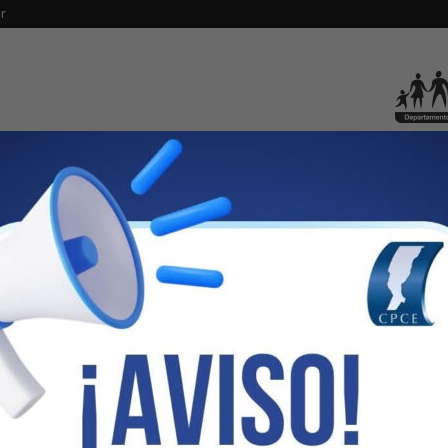
r
IAL
SERVICIOS SOCIALES
CAJA
SFAP
SOFTWARE
 INVALIDEZ
624
0
z.