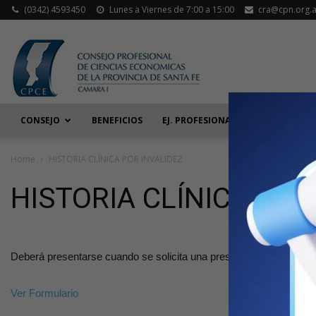
(0342) 4593450
Lunes a Viernes de 7:00 a 15:00
cra@cpn.org.a
CONSEJO
BENEFICIOS
EJ. PROFESIONAL
ACT. JUDIC
Home
HISTORIA CLÍNICA POR INVALIDEZ
HISTORIA CLÍNICA POR
Deberá presentarse cuando se solicita una prestación por invalide
Ver Formulario