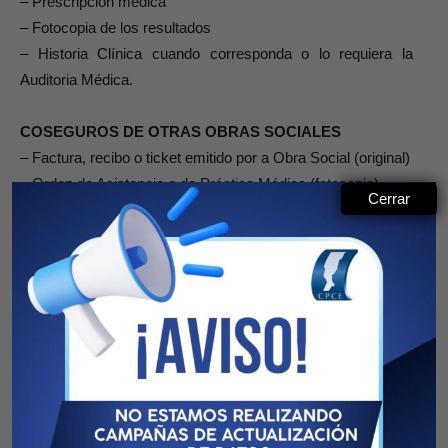
– Prescripción médica
– Fotocopia de los resultados
– Historia Clínica cuando corresponda o lo requiera la
Auditoria Médica.
COSEGUROS DE OTRAS OBRAS SOCIALES
– Factura, recibo o ticket emitido por a Obra Social (original)
– Orden de Asistencia o de Práctica Médica (fotocopia)
Cerrar
– Orden del médico (fotocopia)
– Fotocopia de resultados, en caso de estudios.
PRACTICAS ODONTOLÓGICAS
– Factura, recibo o ticket s/normas AFIP (original) con los
datos del afiliado (Nombre, apellido, Nº de matrícula)
– Plan de cobertura
– Ficha catastral.
– Radiografías cuando corresponda o lo requiera la Auditoria
Odontológica.