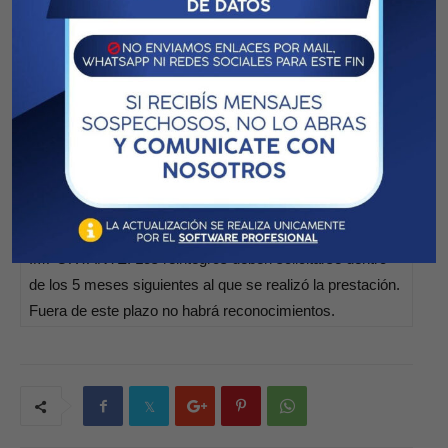
MEDICAMENTOS
(Únicamente por compras fuera de la 1º
Circunscripción de la Pcia. Santa Fe o por complemento)
– Datos del afiliado (Nombre, apellido, Nº de matrícula)
– Plan de cobertura
– Prescripción médica (receta) con diagnóstico
– Troquel
– Factura, recibo o ticket s/normas AFIP (original).
IMPORTANTE: Los reintegros deben solicitarse dentro
de los 5 meses siguientes al que se realizó la prestación.
Fuera de este plazo no habrá reconocimientos.