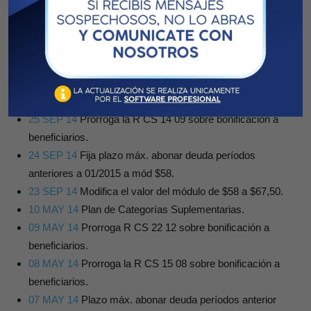
Prórroga del plazo de opción.
30 NOV 14
Prestación Ordinaria del Período Inicial
Inclusión de Afiliados.
29 NOV 14
Bonificación extraordinaria de pago único a
beneficiarios.
26 SEP 14
Prorroga bonificación a beneficiarios.
25 SEP 14
Prorroga la R CS 14 09 sobre bonificación a
beneficiarios.
24 SEP 14
Fija plazo máx. abonar deuda períodos
anteriores a 01/2015 a mód $58.
23 SEP 14
Modifica el valor del módulo de $58 a $67,50.
10 MAY 14
Plan de Categorías Suplementarias.
09 MAY 14
Prorroga R CS 22 12 sobre bonificación a
beneficiarios.
08 MAY 14
Prorroga la R CS 15 08 sobre bonificación a
beneficiarios.
07 MAY 14
Plazo máx. abonar deuda períodos anterior