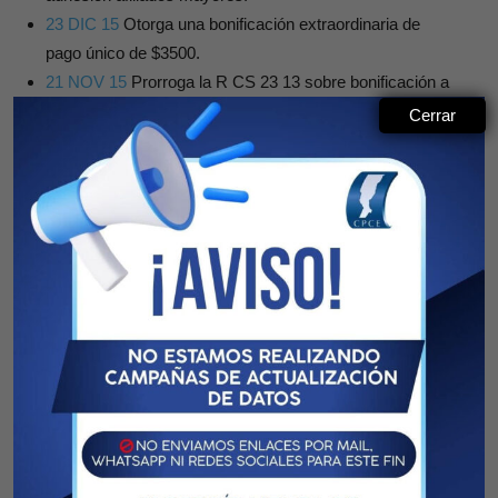
23 DIC 15
Otorga una bonificación extraordinaria de
pago único de $3500.
21 NOV 15
Prorroga la R CS 23 13 sobre bonificación a
beneficiarios.
Cerrar
20 NOV 15
Prorroga y modif art 2º la RCS 14/09
bonificación a beneficiarios.
19 NOV 15
Fija plazo máx. pabonar deuda períodos
anteriores 01/2016 a mód $80.
18 NOV 15
Modifica el valor del modulo de $80 a $91.
07 MAY 15
Prórroga la RCS 23/03 bonif. extraordinaria
semestral beneficiarios CSS.
06 MAY 15
Prorroga la R CS 14 09 sobre bonificación a
beneficiarios.
05 MAY 15
Fija plazo máx. abonar deuda períodos
anteriores 07/2015 a mód $67,50.
04 MAY 15
Modifica el valor del módulo de $67,50 a $80.
02 MAR 15
Prestación Ordinaria del Período Inicial