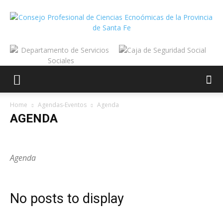
Home
Agendas-Eventos
Agenda
AGENDA
Agenda
Caja Social
Capacitación
Eventos
Servicios Sociales
Agenda
No posts to display