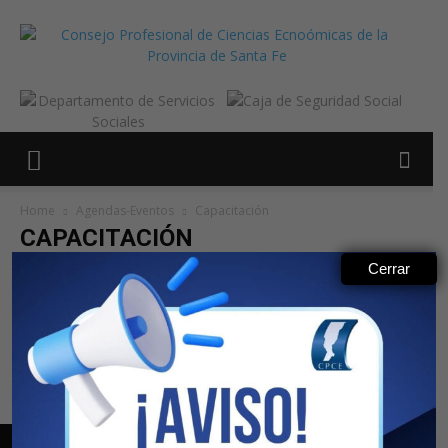
Home
Agendas-Eventos
Capacitación
CAPACITACIÓN
Cerrar
Agenda
Caja Social
Capacitación
Eventos
No posts to display