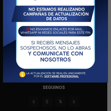
EL CONSEJO
San Lorenzo 1849, Santa Fe, Argentina / Teléfono: (0342)
4593450 / Atención de Lunes a Viernes de 7.00 a 15.00 hs.
Contacto:
cra@cpn.org.ar
SEGUINOS