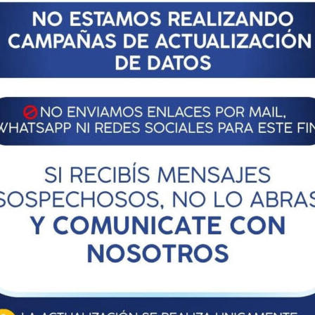
JO
49, Santa Fe, Argentina / Teléfono: (0342) 4593450 / Atención
rnes de 7.00 a 15.00 hs.
cpn.org.ar