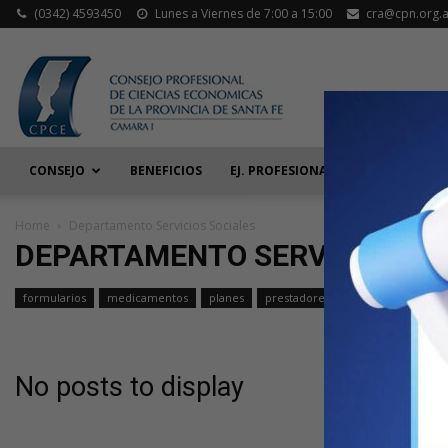
(0342) 4593450
Lunes a Viernes de 7:00 a 15:00
cra@cpn.org.a
CONSEJO
BENEFICIOS
EJ. PROFESIONAL
ACT. JUDIC
Home
Departamento Servicios Sociales
DEPARTAMENTO SERVICIOS SO
formularios
medicamentos
planes
prestadores
No posts to display