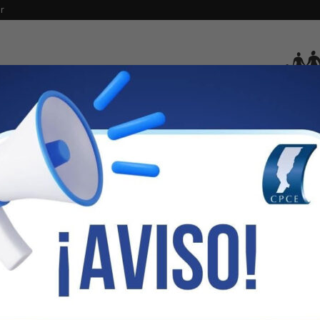
r
IAL
SERVICIOS SOCIALES
CAJA
SFAP
SOFTWARE
CIALES