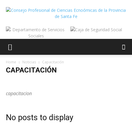
Home
Noticias
Capacitación
CAPACITACIÓN
Agenda
Caja
Capacitación
Dto. Servicios Sociales
FACPCE
Institucional
capacitacion
No posts to display