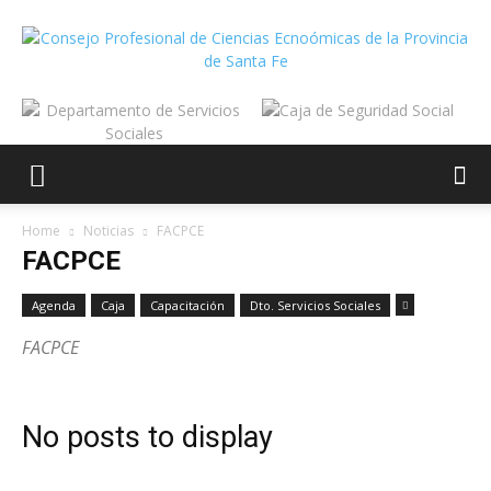
Home
Noticias
FACPCE
FACPCE
Agenda
Caja
Capacitación
Dto. Servicios Sociales
FACPCE
No posts to display