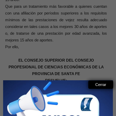
Que para un tratamiento más favorable a quienes cuentan
con una afiliación por períodos superiores a los requisitos
mínimos de las prestaciones de vejez resulta adecuado
considerar en tales casos a los mejores 30 años de aportes
o, de tratarse de una prestación por edad avanzada, los
mejores 15 años de aportes.
Por ello,
EL CONSEJO SUPERIOR DEL CONSEJO
PROFESIONAL DE CIENCIAS ECONÓMICAS DE LA
PROVINCIA DE SANTA FE
RESUELVE:
Cerrar
Articulo 1º
: Modifícase la reglamentación del artículo 66,
Ley Nº 11.085, aprobada por el artículo 1º, punto 7,
Resolución Nº 6/94 del Consejo Profesional de Ciencias
Económicas de la Provincia de Santa Fe, la que queda