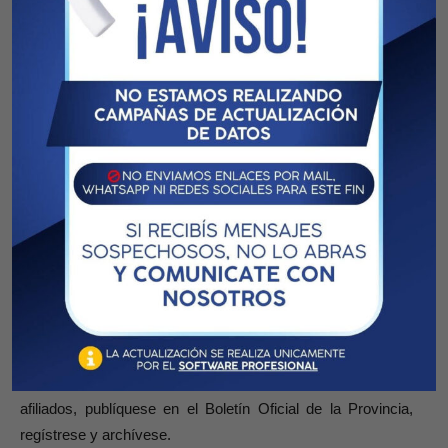
redactada de la siguiente forma:
“7. Artículo 66
: Párrafo 3º: Cuando el afiliado hubiera
realizado alternativamente aportes correspondientes a los
incisos a) y b) del artículo 26 de la Ley Nº 11.085, para la
determinación del haber básico garantizado por prorrateo,
se considerarán los mejores treinta (30) años de aportes. Si
el afiliado que solicita la prestación por edad avanzada,
hubiera efectuado alternativamente aportes
correspondientes a los incisos a) y b) del artículo 26 de la
Ley Nº 11.085, para la determinación del haber básico
garantizado por prorrateo, se considerarán los mejores
quince (15) años de aportes.”
Articulo 2º
: Comuníquese a las Cámaras, al Consejo de
Administración Provincial de la Caja de Seguridad Social
para los Profesionales en Ciencias Económicas, a los
afiliados, publíquese en el Boletín Oficial de la Provincia,
regístrese y archívese.