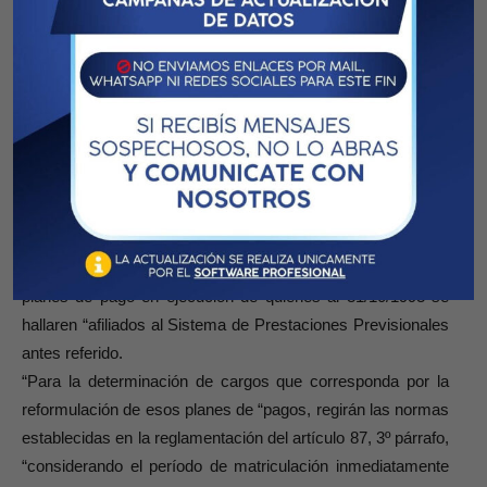
inciso c) de esa ley, regirá igual excepción a la prevista por
el “artículo 43 de la Resolución Nº 5/84 del Consejo
Profesional de Ciencias Económicas siempre “que
cumplieren con las condiciones exigidas por esta última
norma.
“Lo dispuesto en los dos párrafos anteriores no será
aplicable cuando el afiliado computare “servicios en otra
Cajas e invocare el respectivo régimen de reciprocidad.
“Párrafo 2º
: Se consideran válidas las opciones realizadas
hasta el 31 de marzo de 2007 para la “reformulación de los
planes de pago en ejecución de quienes al 31/10/1993 se
hallaren “afiliados al Sistema de Prestaciones Previsionales
antes referido.
“Para la determinación de cargos que corresponda por la
reformulación de esos planes de “pagos, regirán las normas
establecidas en la reglamentación del artículo 87, 3º párrafo,
“considerando el período de matriculación inmediatamente