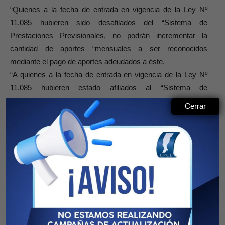
“Quienes a la fecha de entrada en vigencia de la Ley Nº
11.085 hubieren sido desafilados del “Sistema de
Prestaciones Previsionales, no podrán incrementar la
cantidad de aportes “mensuales a ser reconocidos
mediante el pago de aportes adeudados a éste.
“A quienes a la fecha de entrada en vigencia de la Ley Nº
11.085 hubieren estado afiliados al “Sistema de
Prestaciones Previsionales, los requisitos de antigüedad en
Cerrar
la matrícula “establecidos en los artículos 44, inciso c) y 45,
inciso c) de esa ley, les serán exigidos “conforme a lo
prescripto por el artículo 81 de la Resolución Nº 5/84 del
Consejo Profesional “de Ciencias Económicas, siempre que
reunieren las condiciones que el mismo prevé.
“Para quienes a la fecha de entrada en vigencia de la Ley Nº
11.085 hubieren estado afiliados al “Sistema de
Prestaciones Previsionales, respecto del requisito de
antigüedad en la matrícula “establecido en el artículo 44,