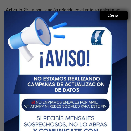
Artículo 2º
: La bonificación referida en el artículo anterior se
Cerrar
abonará mensualmente durante el semestre
correspondiente, según los siguientes montos:
a) Prestaciones Ordinarias, por Invalidez y por Incapacidad
Total y Transitoria, con haberes básicos de ochenta (80)
módulos: pesos doscientos ($ 200).
b) Prestaciones por Edad Avanzada con haberes básicos
de cuarenta (40) módulos: pesos cien ($ 100).
c) Prestaciones por Pensión con haberes básicos de
sesenta (60) módulos: pesos ciento cincuenta ($ 150). d)
Prestaciones por Pensión con haberes básicos de treinta
(30) módulos: pesos setenta y cinco ($ 75).
Para las prestaciones otorgadas con haberes básicos de
montos diferentes a los antes indicados, se abonará una
bonificación proporcional en relación a la prevista para el
respectivo tipo de prestación con haber básico completo.