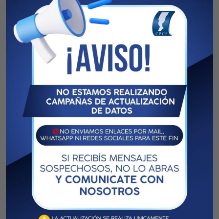
observaciones dentro de los 3 días de la presentación; sus
decisiones son irrecurribles.
Artículo 7º: Requisitos para ser electo.
1. Para postularse como candidato a cualquiera de los
cargos electivos por los afiliados activos se requiere: a)
Estar habilitado como elector activo tanto de la Caja de
Seguridad Social para los Profesionales en Ciencias
Económicas como del Consejo Profesional de Ciencias
Económicas de la Provincia de Santa Fe e inscripto en el
padrón electoral respectivo. b) Tener una antigüedad de 5
(cinco) años en el ejercicio profesional en el territorio de la
provincia de Santa Fe, contados al día de vencimiento de
presentación de listas.
2. Para postularse como candidato a cualquiera de los
cargos electivos por los afiliados jubilados se requiere estar
habilitado como elector de la Caja en tal condición e
inscripto en el padrón electoral respectivo.