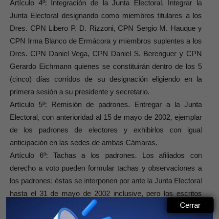
Artículo 4º: Integración de la Junta Electoral. Integrar la
Junta Electoral designando como miembros titulares a los
Dres. CPN Libero P. D. Rizzoni, CPN Sergio M. Hauque y
CPN Irma Blanco de Ermácora y miembros suplentes a los
Dres. CPN Daniel Vega, CPN Daniel S. Berenguer y CPN
Gerardo Eichmann quienes se constituirán dentro de los 5
(cinco) días corridos de su designación eligiendo en la
primera sesión a su presidente y secretario.
Artículo 5º: Remisión de padrones. Entregar a la Junta
Electoral, con anterioridad al 15 de mayo de 2002, ejemplar
de los padrones de electores y exhibirlos con igual
anticipación en las sedes de ambas Cámaras.
Artículo 6º: Tachas a los padrones. Los afiliados con
derecho a voto pueden formular tachas y observaciones a
los padrones; éstas se interponen por ante la Junta Electoral
hasta el 31 de mayo de 2002 inclusive, pero los escritos
Cerrar
serán recibidos hasta las 12 horas del día hábil inmediato
siguiente. La Junta Electoral resolverá las tachas y