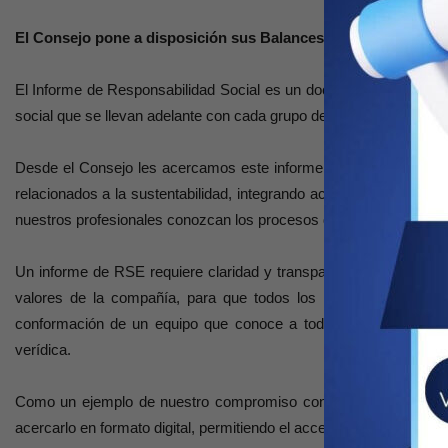
El Consejo pone a disposición sus Balances Sociales
El Informe de Responsabilidad Social es un documento que permit
social que se llevan adelante con cada grupo de interés. Es un me
Desde el Consejo les acercamos este informe como una manera de
relacionados a la sustentabilidad, integrando acciones sociales 
nuestros profesionales conozcan los procesos de la organización 
Un informe de RSE requiere claridad y transparencia en la inform
valores de la compañía, para que todos los interesados lo pued
conformación de un equipo que conoce a todas las áreas de la i
verídica.
Como un ejemplo de nuestro compromiso con el medio ambiente 
acercarlo en formato digital, permitiendo el acceso a través de nu