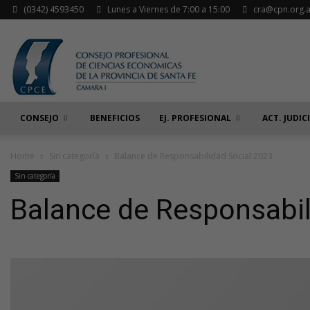
(0342) 4593450
Lunes a Viernes de 7:00 a 15:00
cra@cpn.org.a
CONSEJO
BENEFICIOS
EJ. PROFESIONAL
ACT. JUDIC
Home
Sin categoría
Balance de Responsabilidad Social 2023
Sin categoría
Balance de Responsabil