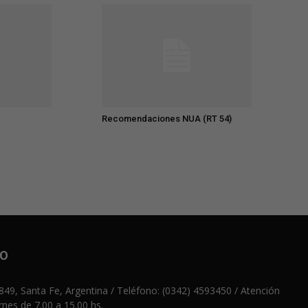
Recomendaciones NUA (RT 54)
JO
49, Santa Fe, Argentina / Teléfono: (0342) 4593450 / Atención
rnes de 7.00 a 15.00 hs.