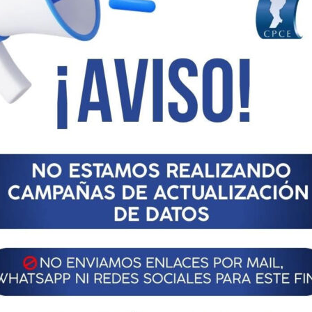
e reportar públicamente todas las prácticas de responsabilidad
dio de rendición de cuentas a la sociedad.
 dar a conocer la estrategia de nuestra institución en temas
y ambientales en nuestras actividades cotidianas. Queremos que
y así poder tener una visión más amplia de la misma.
ación, así como veracidad y coherencia con la estrategia y los
an consultar. Nuestra dinámica de trabajo fue a partir de la
nstitución, para poder reunir toda la información necesaria y
es que decidimos no imprimir este informe en papel sino en
estra página web
AQUÍ