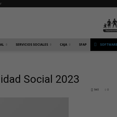
r
IAL
SERVICIOS SOCIALES
CAJA
SFAP
SOFTWARE
idad Social 2023
941
0