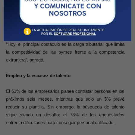
Al respecto, Fraile advirtió que “la inflación, la volatilidad
cambiaria y las restricciones al comercio han dejado de ser
las mayores preocupaciones”.
“Hoy, el principal obstáculo es la carga tributaria, que limita
la competitividad de las pymes frente a la competencia
extranjera”, agregó.
Empleo y la escasez de talento
El 61% de los empresarios planea contratar personal en los
próximos seis meses, mientras que solo un 5% prevé
reducir su plantilla. Sin embargo, la búsqueda de talento
sigue siendo un desafío: el 73% de los encuestados
enfrenta dificultades para conseguir personal calificado.