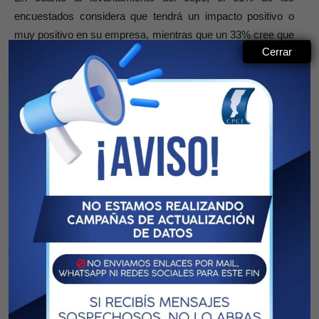
encuestados considera que tendrá un impacto positivo o
muy positivo en su empresa, mientras que un 33% cree que
Cerrar
será neutro y solo un 5% lo ve como negativo.
“Las pymes esperan la liberación del cepo para normalizar
su gestión, liberar importaciones y fomentar inversiones”,
analizó Fraile.
La presión tributaria, la mayor preocupación
Pese al repunte del optimismo, las pymes siguen
enfrentando desafíos. La presión tributaria es, por lejos, su
principal preocupación (61%). Le siguen la inestabilidad de
las reglas de juego (20%) y, en menor medida, la volatilidad
cambiaria (8%), las trabas al comercio (6%) y la inflación
(4%). La gran preocupación son los costos en moneda dura,
que no los ven aún tan competitivos.