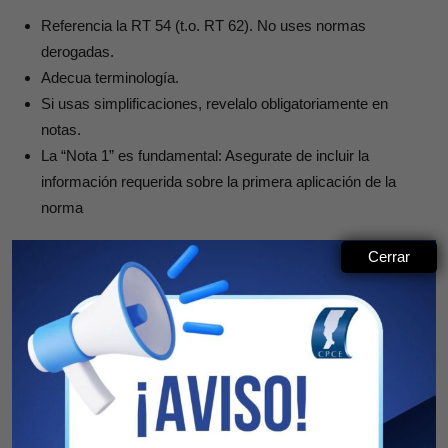
Referencia la RT 54 (t.o. RT 62). No uses normas
derogadas.
Adecua terminología.
Si usas simplificaciones, revelalo obligatoriamente en
notas.
La “Nota 1” es fundamental: Asegurate de incluir la
información requerida sobre la primera aplicación de la
norma
Cerrar
RECURSOS A TU DISPOSICIÓN
Modelos CENCYA: Estructuras base actualizadas.
Notas de 1ra Aplicación: Modelos para el comparativo.
Más información en el
Sitio Exclusivo: /RT 54 NUA –