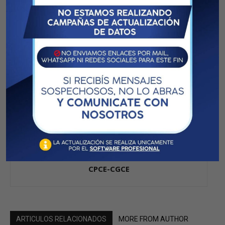
TRANSICIÓN –
Previous article
Next article
Información importante CSS
Vademécum
CPCE-CGCE
ARTICULOS RELACIONADOS
MORE FROM AUTHOR