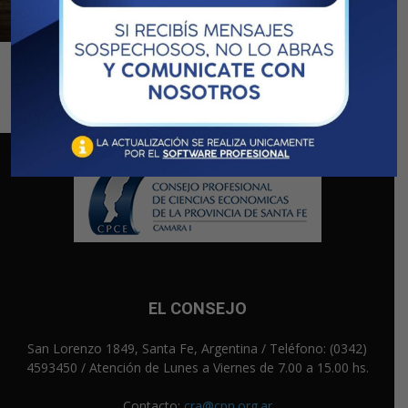
IGPJ
EL CONSEJO
San Lorenzo 1849, Santa Fe, Argentina / Teléfono: (0342)
4593450 / Atención de Lunes a Viernes de 7.00 a 15.00 hs.
Contacto:
cra@cpn.org.ar