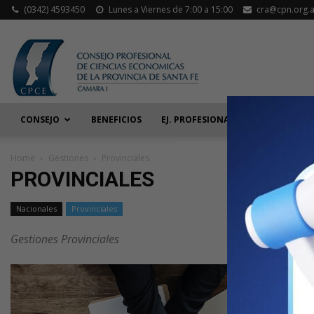
(0342) 4593450
Lunes a Viernes de 7:00 a 15:00
cra@cpn.org.a
CONSEJO
BENEFICIOS
EJ. PROFESIONAL
ACT. JUDIC
Home
Gestiones
Provinciales
PROVINCIALES
Nacionales
Provinciales
Gestiones Provinciales