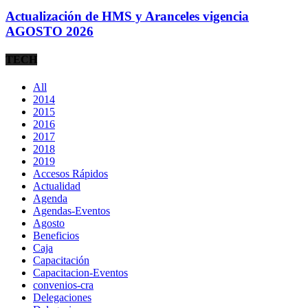
Actualización de HMS y Aranceles vigencia
AGOSTO 2026
TECH
All
2014
2015
2016
2017
2018
2019
Accesos Rápidos
Actualidad
Agenda
Agendas-Eventos
Agosto
Beneficios
Caja
Capacitación
Capacitacion-Eventos
convenios-cra
Delegaciones