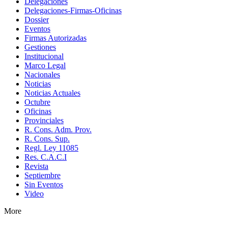
Delegaciones
Delegaciones-Firmas-Oficinas
Dossier
Eventos
Firmas Autorizadas
Gestiones
Institucional
Marco Legal
Nacionales
Noticias
Noticias Actuales
Octubre
Oficinas
Provinciales
R. Cons. Adm. Prov.
R. Cons. Sup.
Regl. Ley 11085
Res. C.A.C.I
Revista
Septiembre
Sin Eventos
Video
More