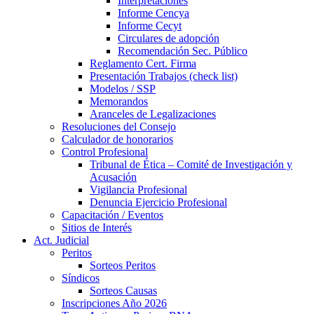
Interpretaciones
Informe Cencya
Informe Cecyt
Circulares de adopción
Recomendación Sec. Público
Reglamento Cert. Firma
Presentación Trabajos (check list)
Modelos / SSP
Memorandos
Aranceles de Legalizaciones
Resoluciones del Consejo
Calculador de honorarios
Control Profesional
Tribunal de Ética – Comité de Investigación y
Acusación
Vigilancia Profesional
Denuncia Ejercicio Profesional
Capacitación / Eventos
Sitios de Interés
Act. Judicial
Peritos
Sorteos Peritos
Síndicos
Sorteos Causas
Inscripciones Año 2026