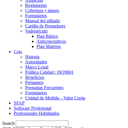
Afiliación
Reglamento
Cobertura y planes
Formularios
Manual del afiliado
Cartilla de Prestadores
Vademécum
Plan Básico
Anticonceptivos
Plan Materno
Caja
Historia
Autoridades
Marco Legal
Política Calidad / ISO9001
Beneficios
Préstamos
Preguntas Frecuentes
Formularios
Unidad de Medida – Valor Cuota
SFAP
Software Profesional
Profesionales Habilitados
Search