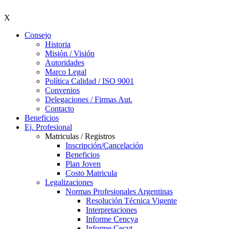
X
Consejo
Historia
Misión / Visión
Autoridades
Marco Legal
Política Calidad / ISO 9001
Convenios
Delegaciones / Firmas Aut.
Contacto
Beneficios
Ej. Profesional
Matriculas / Registros
Inscripción/Cancelación
Beneficios
Plan Joven
Costo Matricula
Legalizaciones
Normas Profesionales Argentinas
Resolución Técnica Vigente
Interpretaciones
Informe Cencya
Informe Cecyt