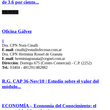
de 3,6 por ciento...
TRAVEL
Oficina Gálvez
0
Dra. CPN Nora Cinalli
E-mail
: cinalli@estudiofecosur.com.ar
Dra. CPN Herminia Rossel de Granata
E-mail
: herminiagranata@cegnet.com.ar
Dirección
: Dorrego 675 (Centro Comercial) - C.P. (2252)
Tel.
: 03404 - 481291/482882
R.G. CAP 36-Nov/10 | Estudio sobre el valor del
módulo...
ECONOMÍA – Economía del Conocimiento: el