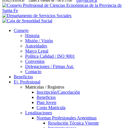
(0342) 4593450
Lunes a Viernes de 7:00 a 15:00
cra@cpn.org.ar
Consejo
Historia
Misión / Visión
Autoridades
Marco Legal
Política Calidad / ISO 9001
Convenios
Delegaciones / Firmas Aut.
Contacto
Beneficios
Ej. Profesional
Matriculas / Registros
Inscripción/Cancelación
Beneficios
Plan Joven
Costo Matricula
Legalizaciones
Normas Profesionales Argentinas
Resolución Técnica Vigente