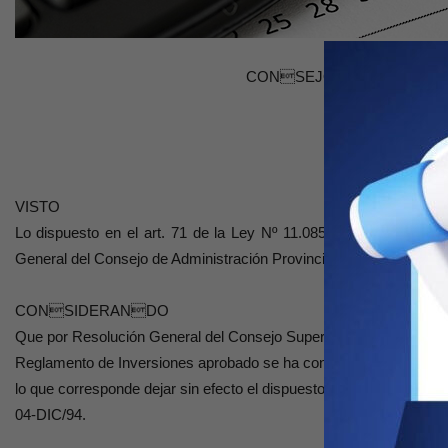
CONSEJO DE ADMINIS
Resolución
VISTO
Lo dispuesto en el art. 71 de la Ley Nº 11.085, en la Resolució
General del Consejo de Administración Provincial Nº 04-DIC/94, y
CONSIDERANDO
Que por Resolución General del Consejo Superior Nº 11/2007 se a
Reglamento de Inversiones aprobado se ha contemplado el límite d
lo que corresponde dejar sin efecto el dispuesto anteriormente en
04-DIC/94.