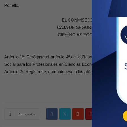
Por ello,
EL CONSEJO DE AMINISTR
CAJA DE SEGURIDAD SOCIAL P
CIENCIAS ECONÓMICAS DE L
RESU
Artículo 1º: Derógase el artículo 4º de la Resolución General de
Social para los Profesionales en Ciencias Económicas de la Provi
Artículo 2º: Regístrese, comuníquese a los afiliados y archívese.
Compartir