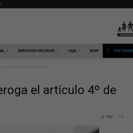
r
IAL
SERVICIOS SOCIALES
CAJA
SFAP
SOFTWARE
ículo 4º de RG CAP 04-DIC/94.
roga el artículo 4º de
1525
0