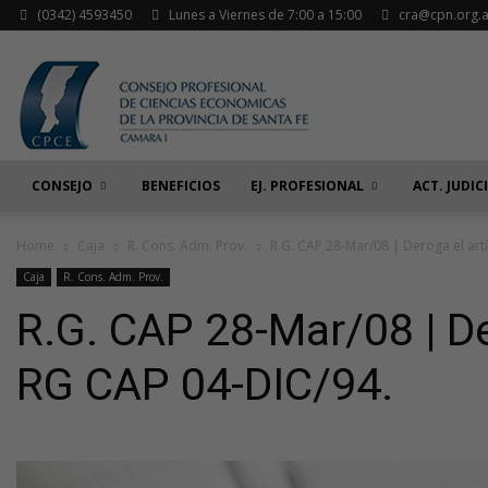
(0342) 4593450
Lunes a Viernes de 7:00 a 15:00
cra@cpn.org.a
CONSEJO
BENEFICIOS
EJ. PROFESIONAL
ACT. JUDIC
Home
Caja
R. Cons. Adm. Prov.
R.G. CAP 28-Mar/08 | Deroga el art
Caja
R. Cons. Adm. Prov.
R.G. CAP 28-Mar/08 | De
RG CAP 04-DIC/94.