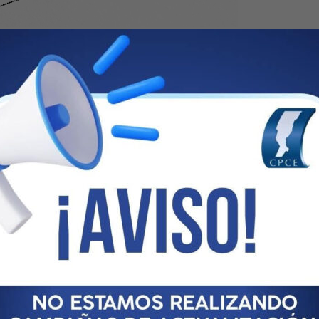
TRACIÓN PROVINCIAL
 General
Nº 28-MAR/08
n General del Consejo Superior Nº 11/2007, y en la Resolución
probó el Reglamento de Inversiones de la Caja. Que en el
e fondos aplicables para préstamos otorgados por la Caja por
 Resolución General del Consejo de Administración Provincial Nº