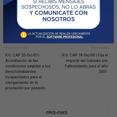
Previous article
Next article
R.G. CAP 20-Dic/01|
R.G. CAP 18-Dic/00 | Fija el
Acreditación de las
importe del Subsidio por
condiciones exigidas a los
Fallecimiento para el año
derechohabientes
2001.
incapacitados para el
otorgamiento de la
prestación por pensión
CPCE-CGCE