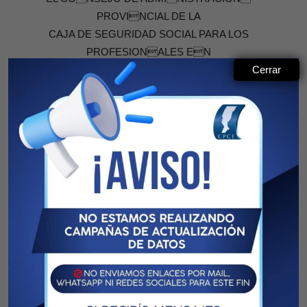
PROVINCIAL DE LA
CAJA DE SEGURIDAD SOCIAL PARA LOS
PROFESIONALES EN
CIENCIAS ECONOMICAS DE LA PROVINCIA DE
Cerrar
SANTA FE
RESUELVE
Artículo 1º: Fíjase el importe de Subsidio por Fallecimiento
establecido en el Artículo 63 de la Ley Nº 11.085, para el año
2.002, en la cantidad de módulos equivalente al duplo de la
que le hubiere correspondido al causante como haber
básico garantizado y a los valores vigentes a la fecha de su
deceso.
Artículo 2º:Regístrese, comuníquese a los afiliados y
archívese.
Rosario, Diciembre 21 de 2001.