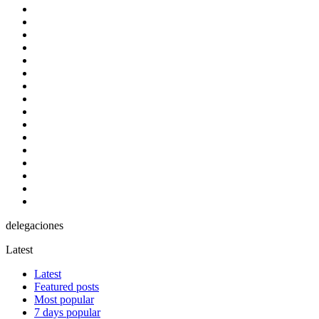
Gestiones
Julio
Junio
Marco Legal
Marzo
Mayo
Noticias
Noticias Actuales
Noviembre
Octubre
Resoluciones Tecnicas
Revista
Septiembre
Sin categoría
Sin Eventos
Video
delegaciones
Latest
Latest
Featured posts
Most popular
7 days popular