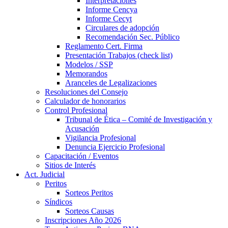
Interpretaciones
Informe Cencya
Informe Cecyt
Circulares de adopción
Recomendación Sec. Público
Reglamento Cert. Firma
Presentación Trabajos (check list)
Modelos / SSP
Memorandos
Aranceles de Legalizaciones
Resoluciones del Consejo
Calculador de honorarios
Control Profesional
Tribunal de Ética – Comité de Investigación y
Acusación
Vigilancia Profesional
Denuncia Ejercicio Profesional
Capacitación / Eventos
Sitios de Interés
Act. Judicial
Peritos
Sorteos Peritos
Síndicos
Sorteos Causas
Inscripciones Año 2026