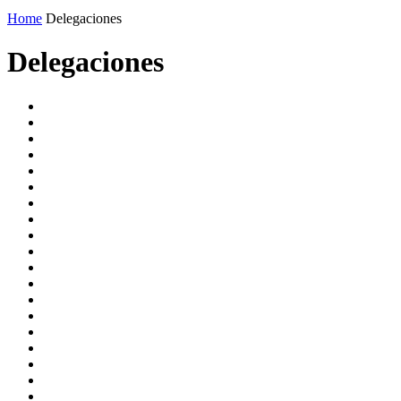
Home
Delegaciones
Delegaciones
Abril
Accesos Rápidos
Actualidad
Agendas-Eventos
Agosto
Beneficios
Caja
Capacitacion-Eventos
convenios-cra
convenios-cra2
covid19
Delegaciones
Delegaciones-Firmas-Oficinas
Departamento Servicios Sociales
Diciembre
Dossier
Enero
Febrero
General