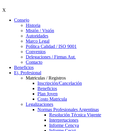
X
Consejo
Historia
Misión / Visión
Autoridades
Marco Legal
Política Calidad / ISO 9001
Convenios
Delegaciones / Firmas Aut.
Contacto
Beneficios
Ej. Profesional
Matriculas / Registros
Inscripción/Cancelación
Beneficios
Plan Joven
Costo Matricula
Legalizaciones
Normas Profesionales Argentinas
Resolución Técnica Vigente
Interpretaciones
Informe Cencya
Informe Cecyt