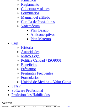
Afiliación
Reglamento
Cobertura y planes
Formularios
Manual del afiliado
Cartilla de Prestadores
Vademécum
Plan Básico
Anticonceptivos
Plan Materno
Caja
Historia
Autoridades
Marco Legal
Política Calidad / ISO9001
Beneficios
Préstamos
Preguntas Frecuentes
Formularios
Unidad de Medida – Valor Cuota
SFAP
Software Profesional
Profesionales Habilitados
Search