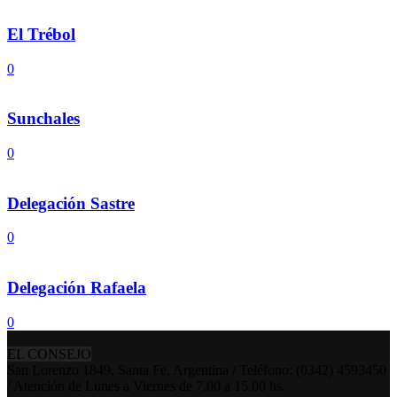
El Trébol
0
Sunchales
0
Delegación Sastre
0
Delegación Rafaela
0
EL CONSEJO
San Lorenzo 1849, Santa Fe, Argentina / Teléfono: (0342) 4593450
/ Atención de Lunes a Viernes de 7.00 a 15.00 hs.