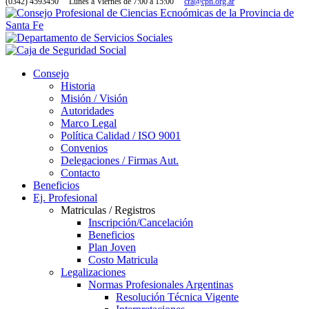
(0342) 4593450
Lunes a Viernes de 7:00 a 15:00
cra@cpn.org.ar
Consejo
Historia
Misión / Visión
Autoridades
Marco Legal
Política Calidad / ISO 9001
Convenios
Delegaciones / Firmas Aut.
Contacto
Beneficios
Ej. Profesional
Matriculas / Registros
Inscripción/Cancelación
Beneficios
Plan Joven
Costo Matricula
Legalizaciones
Normas Profesionales Argentinas
Resolución Técnica Vigente